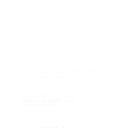
言葉にしきれない大切なものを
伝わるカタチに
株式会社カンドタカメ｜愛知県安城市の映像制作会社
ドキュメンタリー映像制作・企業映像制作・WEB制作などを行っています。
〒446-0058
愛知県安城市三河安城南町1-15-8
サンテラス三河安城6F