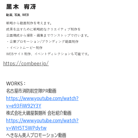
黒木 宥冴
動画, 写真, WEB
戦略から動画制作を考えます。
成果を出すために戦略的なクリエイティブ制作を
企画構成から撮影・編集までワンストップで行います。
・企業プロモーション/ブランディング動画制作
・イベントムービー制作
WEBサイト制作、イベントディレクションも可能です。
https://combeer.jp/
WORKS：
名古屋市消防航空隊PR動画 
https://www.youtube.com/watch?
v=e93FiW92Y3Y
株式会社大磯屋製麺所 会社紹介動画 
https://www.youtube.com/watch?
v=WH5T5WPdytw
へきなん美人プロモーション動画 