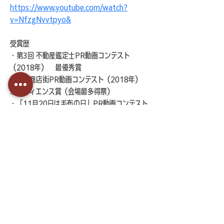
https://www.youtube.com/watch?
v=NfzgNvvtpyo&
受賞歴
・第3回 不動産鑑定士PR動画コンテスト
（2018年）　最優秀賞
・黒崎商店街PR動画コンテスト（2018年）　
オーディエンス賞（会場最多得票） 
・「11月20日は毛布の日」PR動画コンテスト
（2019年）　最優秀賞　など
言葉にしきれない大切なものを
伝わるカタチに
株式会社カンドタカメ｜愛知県安城市の映像制作会社
ドキュメンタリー映像制作・企業映像制作・WEB制作などを行っています。