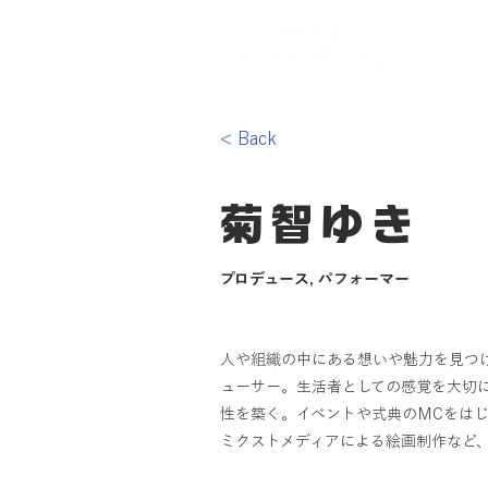
Home
< Back
菊智ゆき
プロデュース, パフォーマー
人や組織の中にある想いや魅力を見つ
ューサー。生活者としての感覚を大切
性を築く。イベントや式典のMCをは
ミクストメディアによる絵画制作など