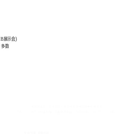
B展示会)
 多数
言葉にしきれない大切なものを
伝わるカタチに
株式会社カンドタカメ｜愛知県安城市の映像制作会社
ドキュメンタリー映像制作・企業映像制作・WEB制作などを行っています。
〒446-0058