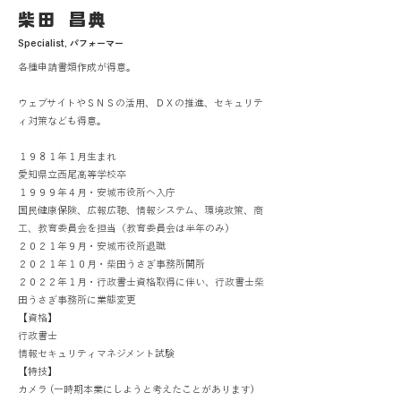
柴田 昌典
Specialist, パフォーマー
各種申請書類作成が得意。
ウェブサイトやＳＮＳの活用、ＤＸの推進、セキュリテ
ィ対策なども得意。
１９８１年１月生まれ
愛知県立西尾高等学校卒
１９９９年４月・安城市役所へ入庁
国民健康保険、広報広聴、情報システム、環境政策、商
工、教育委員会を担当（教育委員会は半年のみ）
２０２１年９月・安城市役所退職
２０２１年１０月・柴田うさぎ事務所開所
２０２２年１月・行政書士資格取得に伴い、行政書士柴
田うさぎ事務所に業態変更
【資格】
行政書士
情報セキュリティマネジメント試験
【特技】
カメラ (一時期本業にしようと考えたことがあります)