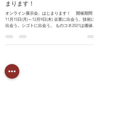
まります！
オンライン展示会、はじまります！ 開催期間：
11月15日(月)～12月9日(木) 企業に出会う。技術に
出会う。シゴトに出会う。 ものコネ2021は価値あ
る「出会いの場」をご提供します。 安城ものづく
りコネクションは自動車産業の裾野で培った製造
力・ノウハウを持つ安城市内のも...
言葉にしきれない大切なものを
伝わるカタチに
株式会社カンドタカメ｜愛知県安城市の映像制作会社
ドキュメンタリー映像制作・企業映像制作・WEB制作などを行っています。
〒446-0058
愛知県安城市三河安城南町1-15-8
サンテラス三河安城6F